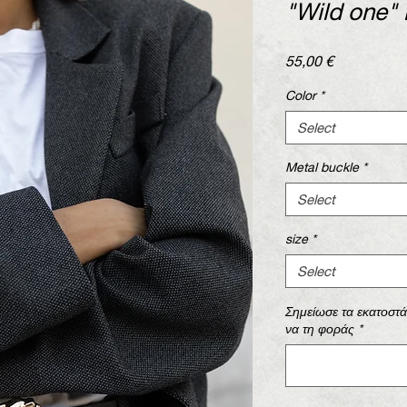
"Wild one" 
Price
55,00 €
Color
*
Select
Metal buckle
*
Select
size
*
Select
Σημείωσε τα εκατοστ
να τη φοράς
*