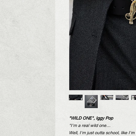
"WILD ONE", Iggy Pop
"I'm a real wild one…
Well, I'm just outta school, like I'm 