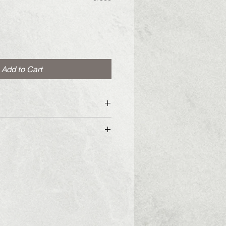
Add to Cart
e leather belt with gold or
η ζώνη με χρυσή ή νίκελ μεταλλική
ze
μερο παντελονιού που αντιστοιχεί