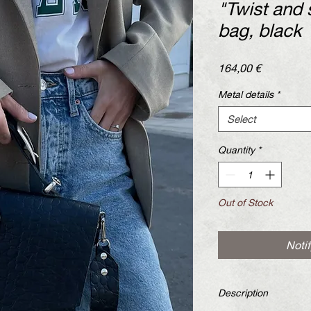
"Twist and 
bag, black
Price
164,00 €
Metal details
*
Select
Quantity
*
Out of Stock
Noti
Description