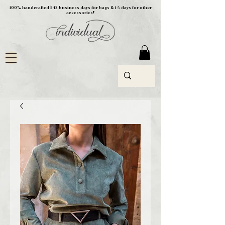
100% handcrafted 5-12 business days for bags & 1-5 days for other
accessories!