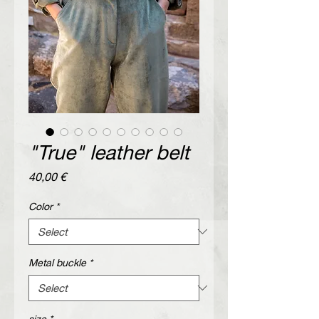
"True" leather belt
Price
40,00 €
Color
*
Metal buckle
*
size
*