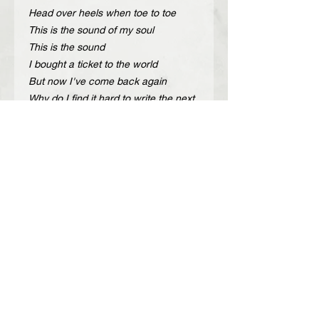
Head over heels when toe to toe
This is the sound of my soul
This is the sound
I bought a ticket to the world
But now I've come back again
Why do I find it hard to write the next
line?
Oh I want the truth to be said"
Description
Handcrafted adjustable leather belt
Περιγραφή
with nickel or bronze metal buckle.
Color: black croc printed, brown croc
Χειροποίητη δερμάτινη ζώνη με νίκελ ή
printed, taba croc printed
μπρονζέ μεταλλική αγκράφα.
Width: 4 cm
Χρώμα: μαύρο με τύπωμα κροκό,
Belt size / trouser size
καφέ με τύπωμα κροκό, ταμπά με
size 95/ 34-36
Join our mailing list
τύπωμα κροκό
100/ 36-38
Φάρδος: 4 εκατοστά