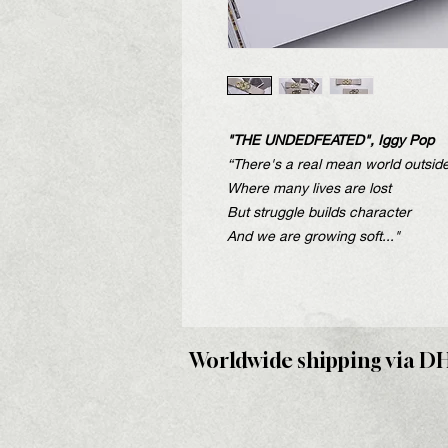
"THE UNDEDFEATED", Iggy Pop
“There's a real mean world outsid
Where many lives are lost
But struggle builds character
And we are growing soft..."
Worldwide shipping via D