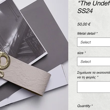
"The Undefe
SS24
Price
50,00 €
Metal detail
*
Select
size
*
Select
Σημείωσε τα εκατοστ
να τη φοράς
*
Quantity
*