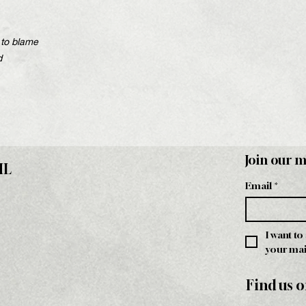
 to blame
d
Join our m
HL
Email
*
I want to
your mail
Find us o