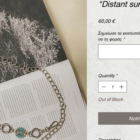
"Distant su
Price
60,00 €
Σημείωσε τα εκατοστ
να τη φοράς
*
Quantity
*
Out of Stock
Noti
Description