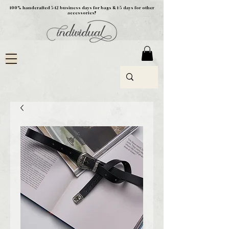
100% handcrafted 5-12 business days for bags & 1-5 days for other
accessories!