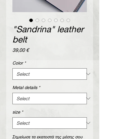
"Sandrina" leather
belt
Price
39,00 €
Color
*
Metal details
*
size
*
Σημείωσε τα εκατοστά της μέσης σου