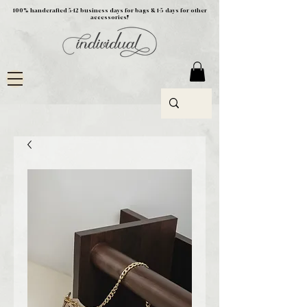
100% handcrafted 5-12 business days for bags & 1-5 days for other
accessories!