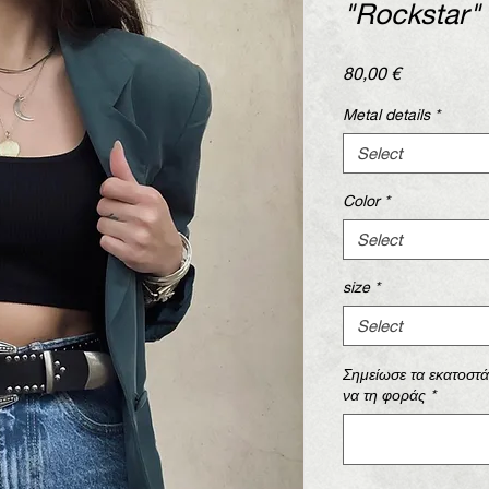
"Rockstar"
Price
80,00 €
Metal details
*
Select
Color
*
Select
size
*
Select
Σημείωσε τα εκατοστ
να τη φοράς
*