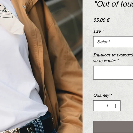
"Out of tou
Price
55,00 €
size
*
Select
Σημείωσε τα εκατοστ
να τη φοράς
*
Quantity
*