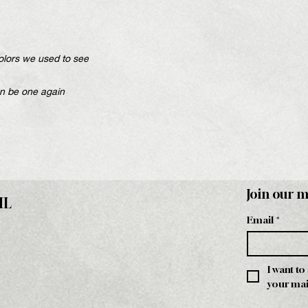
olors we used to see
en be one again
Join our m
HL
Email
*
I want to
your mail