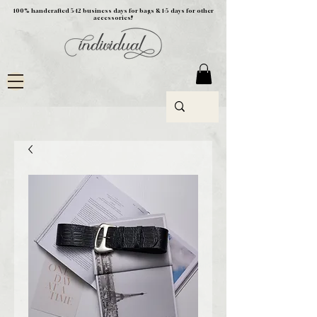
100% handcrafted 5-12 business days for bags & 1-5 days for other
accessories!