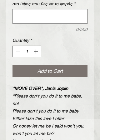
στο ύψος που θες να τη φοράς
*
0/500
Quantity
*
Add to Cart
"MOVE OVER", Janis Joplin
“Please don't you do it to me babe,
no!
Please don't you do it to me baby
Either take this love I offer
Or honey let me be I said won't you,
won't you let me be?