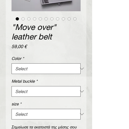
"Move over"
leather belt
Price
59,00 €
Color
*
Metal buckle
*
size
*
Σημείωσε τα εκατοστά της μέσης σου