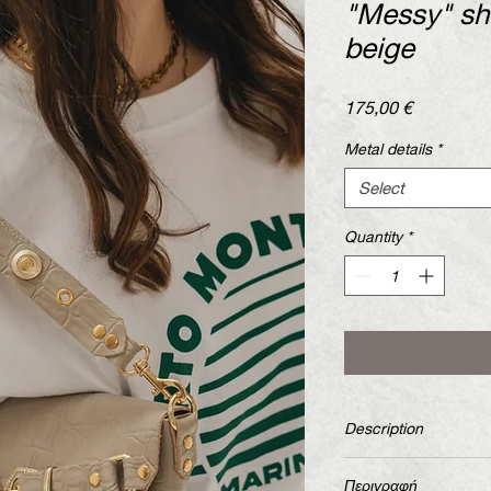
"Messy" sh
beige
Price
175,00 €
Metal details
*
Select
Quantity
*
Description
Handcrafted leather 
Περιγραφή