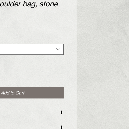
oulder bag, stone
Add to Cart
bag with gold or nickel metal