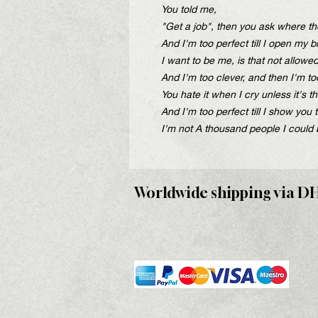
You told me,
"Get a job", then you ask where th
And I'm too perfect till I open my 
I want to be me, is that not allowe
And I'm too clever, and then I'm t
You hate it when I cry unless it's t
And I'm too perfect till I show you 
I'm not A thousand people I could 
Worldwide shipping via D