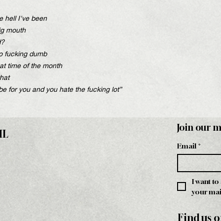
e hell I've been
big mouth
d?
oo fucking dumb
hat time of the month
that
be for you and you hate the fucking lot”
Join our m
HL
Email
*
I want to
your mail
Find us o