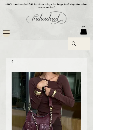
100% handcrafted 5-12 business days for bags & 1-5 days for other
accessories!