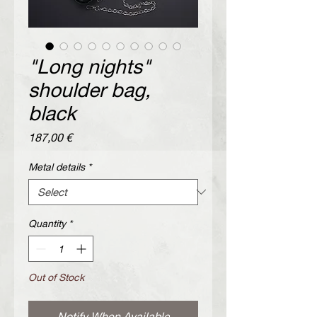
"Long nights"
shoulder bag,
black
Price
187,00 €
Metal details
*
Quantity
*
Out of Stock
Notify When Available