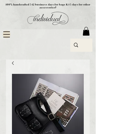
100% handcrafted 5-12 business days for bags & 1-5 days for other
accessories!