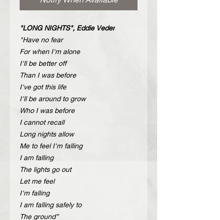
"LONG NIGHTS", Eddie Veder
"Have no fear
For when I'm alone
I'll be better off
Than I was before
I've got this life
I'll be around to grow
Who I was before
I cannot recall
Long nights allow
Me to feel I'm falling
I am falling
The lights go out
Let me feel
I'm falling
I am falling safely to
The ground”