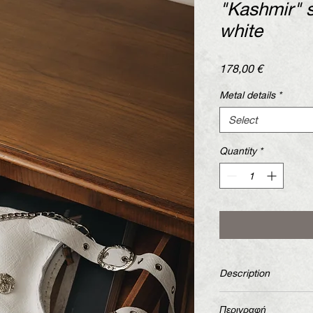
"Kashmir" s
white
Price
178,00 €
Metal details
*
Select
Quantity
*
Description
Handcrafted leather 
Περιγραφή