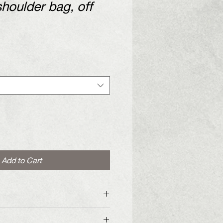
houlder bag, off
Add to Cart
shoulder bag with carved nickel or