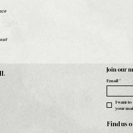
pace
wait
Join our m
HL
Email
*
I want to
your mail
Find us o