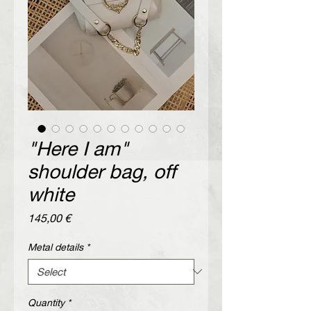
"Here I am"
shoulder bag, off
white
Price
145,00 €
Metal details
*
Quantity
*