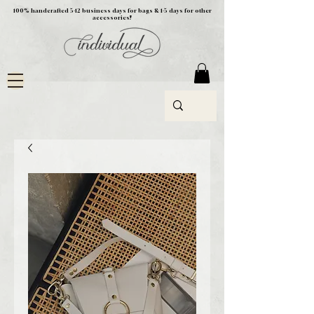
100% handcrafted 5-12 business days for bags & 1-5 days for other
accessories!