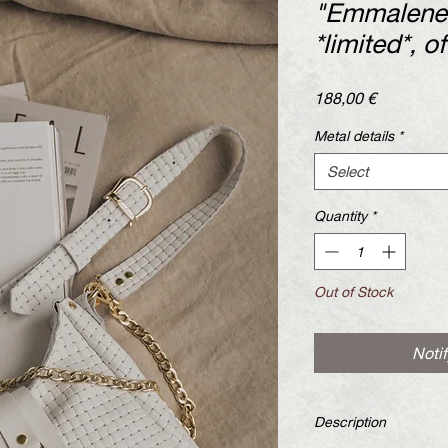
"Emmalene"
*limited*, o
Price
188,00 €
Metal details
*
Select
Quantity
*
Out of Stock
Noti
Description