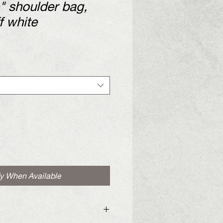
 shoulder bag,
ff white
fy When Available