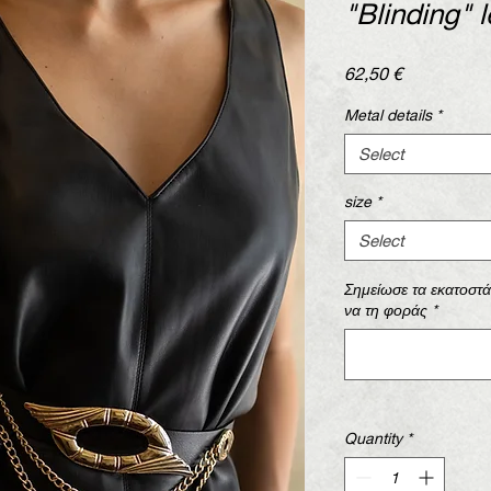
"Blinding" l
Price
62,50 €
Metal details
*
Select
size
*
Select
Σημείωσε τα εκατοστ
να τη φοράς
*
Quantity
*