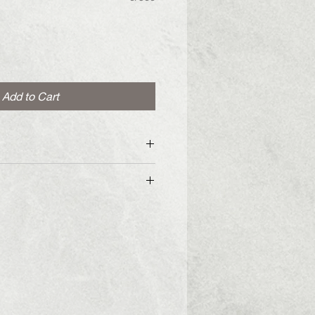
Add to Cart
e leather belt with bronze or
te
η ζώνη με μπρονζέ ή
ία.
ό του πάγου
ze
μερο παντελονιού που αντιστοιχεί