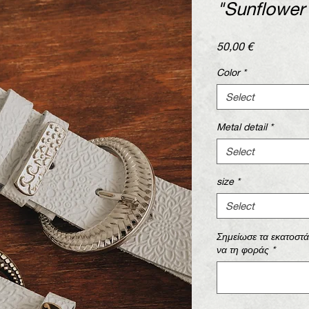
"Sunflower"
Price
50,00 €
Color
*
Select
Metal detail
*
Select
size
*
Select
Σημείωσε τα εκατοστ
να τη φοράς
*