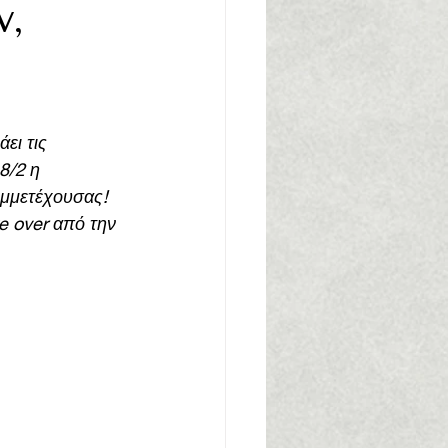
w,
8/2 η 
συμμετέχουσας!
e over από την 