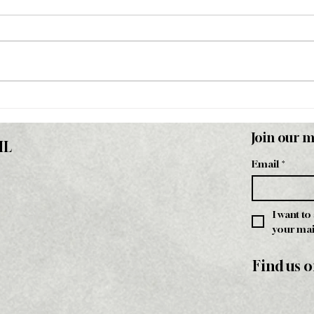
Οι δημιουργοί του brand
Inte
Individual σε μια
mag
αποκλειστική συνέντευξη στο
Join our m
HL
Paramano.gr.
Email
*
I want to
your mail
Find us o