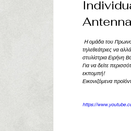
Individu
Antenna
 H ομάδα του Πρωινού στον Αντέννα με παρουσιάστρια τη Φαίη Σκορδά βοηθάει τις 
τηλεθεάτριες να αλλ
στυλίστρια Ειρήνη Βά
Για να δείτε περισσ
εκπομπή!
Εικονιζόμενα προϊόντ
https://www.youtube