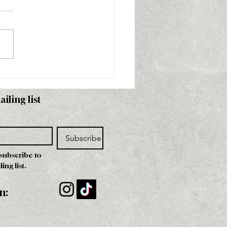
rview for Glow
azine March issue
ailing list
Subscribe
 subscribe to 
ing list.
n: