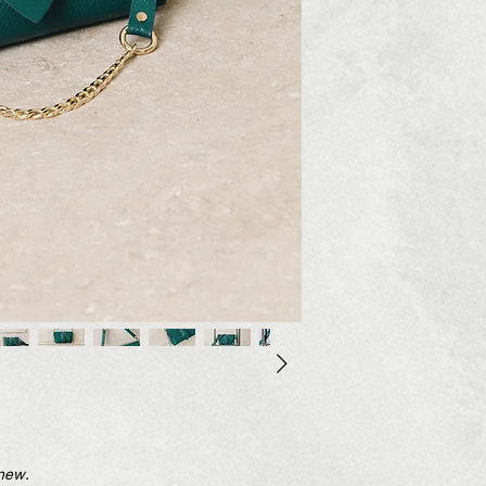
Leather: printed
δερμάτινο λουρί με αλ
Dimensions: 15*24 
κούμπωμα και περιλ
100% handcrafted 10
πορτοφολάκι στο εσωτ
to be dispatched.
Χρώμα: Κυπαρισσί
Δέρμα: με τύπωμα
Διαστάσεις: 15*24 εκ
100% χειροποίητη, 10
αποστολή.
knew.