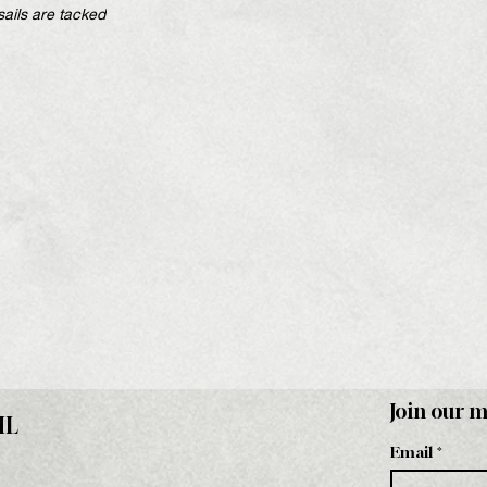
ails are tacked
Join our m
HL
Email
*