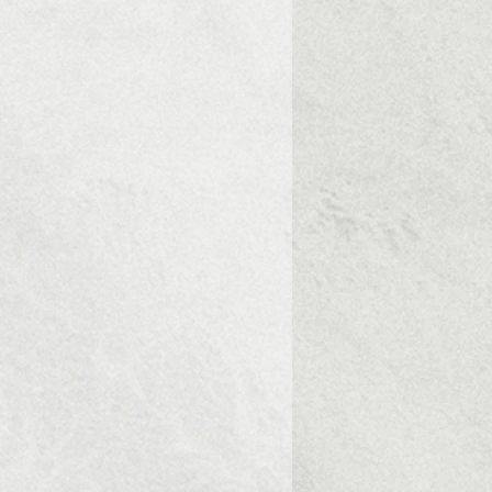
υσίδα. Κλείνει με μαγνητικό
cm
αμβάνει αποσπώμενο δερμάτινο
-12 business days for your order
ερικό της.
ατοστά
-12 εργάσιμες ημέρες για την